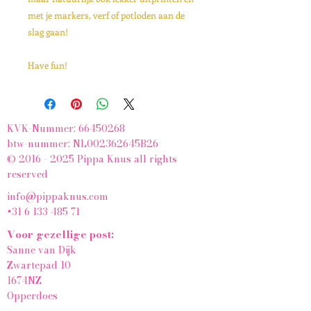
met je markers, verf of potloden aan de
slag gaan!
Have fun!
KVK-Nummer:
66450268
btw-nummer: NL002362645B26
© 2016 - 2025 Pippa Knus all rights
reserved
info@pippaknus.com
+31 6 133 485 71
Voor gezellige post:
Sanne van Dijk
Zwartepad 10
1674NZ
Opperdoes