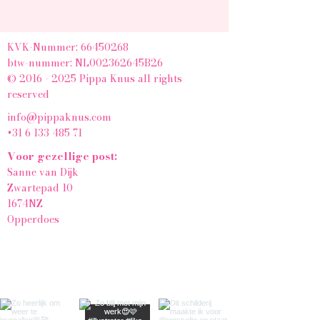
KVK-Nummer:
66450268
btw-nummer: NL002362645B26
© 2016 - 2025 Pippa Knus all rights
reserved
info@pippaknus.com
+31 6 133 485 71
Voor gezellige post:
Sanne van Dijk
Zwartepad 10
1674NZ
Opperdoes