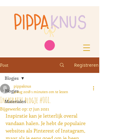
Post
Registreren
Blogjes
pippaknus
Blogjes
4 aug 2018
1 minuten om te lezen
Inspiratie blogje #001.
Materialen
Bijgewerkt op:
17 jun 2021
Inspiratie kan je letterlijk overal 
vandaan halen. Je hebt de populaire 
websites als Pinterest of Instagram, 
maar als je eens goed om je heen 