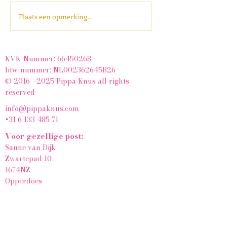
Materiaal maandag- schet
Plaats een opmerking...
KVK-Nummer:
66450268
btw-nummer: NL002362645B26
© 2016 - 2025 Pippa Knus all rights
reserved
info@pippaknus.com
+31 6 133 485 71
Voor gezellige post:
Sanne van Dijk
Zwartepad 10
1674NZ
Opperdoes